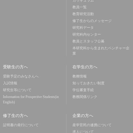
カリキュラム
教員一覧
教育研究活動
修了生からのメッセージ
研究科データ
研究科内センター
教員とスタッフ公募
本研究科から生まれたベンチャー企
業
受験生の方へ
在学生の方へ
受験予定のみなさんへ
教務情報
入試情報
知っておきたい制度
研究生等について
学位審査手続
Information for Prospective Students(in
教務関係リンク
English)
修了生の方へ
企業の方へ
証明書の発行について
産学官民の連携について
求人について