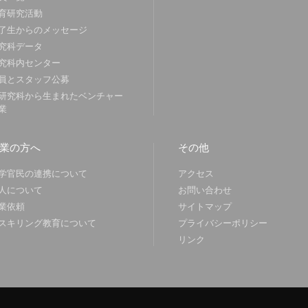
育研究活動
了生からのメッセージ
究科データ
究科内センター
員とスタッフ公募
研究科から生まれたベンチャー
業
業の方へ
その他
学官民の連携について
アクセス
人について
お問い合わせ
業依頼
サイトマップ
スキリング教育について
プライバシーポリシー
リンク