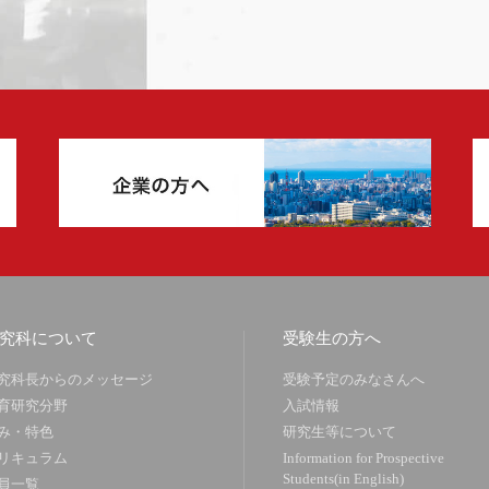
究科について
受験生の方へ
究科長からのメッセージ
受験予定のみなさんへ
育研究分野
入試情報
み・特色
研究生等について
リキュラム
Information for Prospective
Students(in English)
員一覧