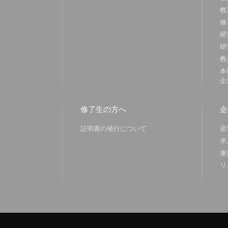
教
修
研
研
教
本
企
修了生の方へ
企
証明書の発行について
産
求
兼
リ