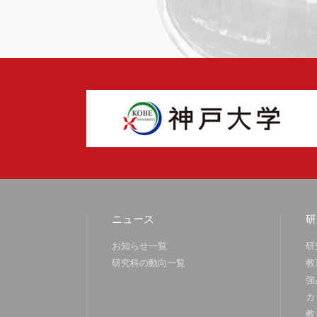
ニュース
研
お知らせ一覧
研
研究科の動向一覧
教
強
カ
教