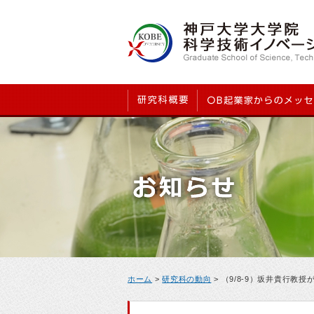
ホーム
>
研究科の動向
> （9/8-9）坂井貴行教