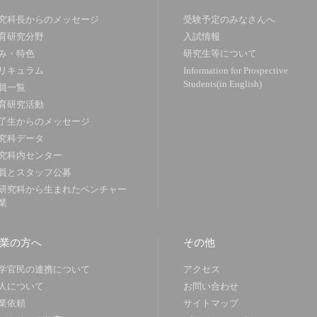
究科長からのメッセージ
受験予定のみなさんへ
育研究分野
入試情報
み・特色
研究生等について
リキュラム
Information for Prospective
Students(in English)
員一覧
育研究活動
了生からのメッセージ
究科データ
究科内センター
員とスタッフ公募
研究科から生まれたベンチャー
業
業の方へ
その他
学官民の連携について
アクセス
人について
お問い合わせ
業依頼
サイトマップ