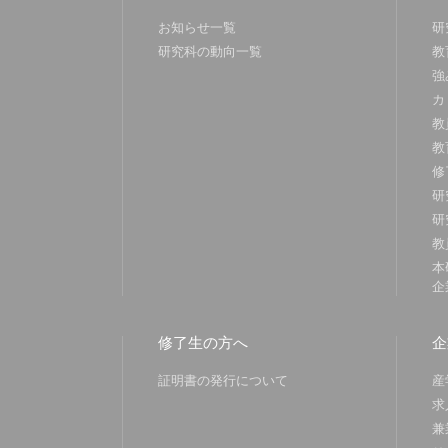
お知らせ一覧
研
研究科の動向一覧
教
強
カ
教
教
修
研
研
教
本
企
修了生の方へ
企
証明書の発行について
産
求
兼