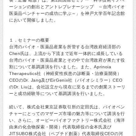
長：近藤 昭彦）は、第2回国際セミナー「科学技術イノベ
ーションの創出とアントレプレナーシップ ～台湾バイオ
医薬品ベンチャーの成功に学ぶ～」を神戸大学百年記念館
において開催しました。
１．セミナーの概要
台湾のバイオ・医薬品産業を所管する台湾政府経済部の
Chen氏は、上流から下流まで近年一体的に成長している
台湾のバイオ・医薬品産業とその中で台湾政府が果たす役
割について基調講演を行いました。また、Aprinoia
Therapeutics社（神経変性疾患の診断薬・治療薬開発）
CEOのDr. Jang及びEirGenix社（バイオシミラー）CEO
のDr. Liuは、会社設立から現在に至るまでの創業ストーリ
ーと成功経験等について基調講演を行いました。
続いて、株式会社東京証券取引所の定田氏は、バイオベン
チャーにとってのマザーズ市場の魅力等について講演を行
い、さらに、オーピーバイオファクトリー株式会社（海洋
由来の化合物探索・開発）代表取締役の金本氏及び
JITSUBO株式会社（ペプチド創薬）代表取締役CEOの河