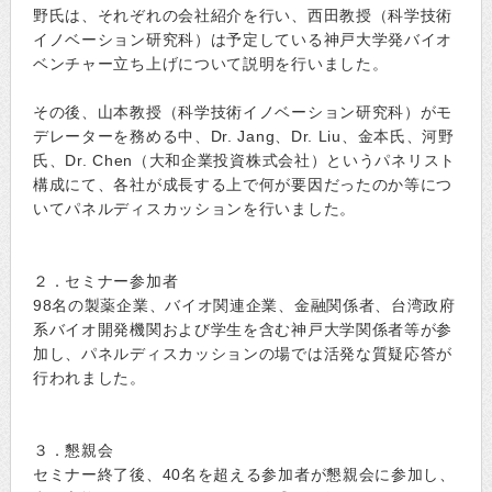
野氏は、それぞれの会社紹介を行い、西田教授（科学技術
イノベーション研究科）は予定している神戸大学発バイオ
ベンチャー立ち上げについて説明を行いました。
その後、山本教授（科学技術イノベーション研究科）がモ
デレーターを務める中、Dr. Jang、Dr. Liu、金本氏、河野
氏、Dr. Chen（大和企業投資株式会社）というパネリスト
構成にて、各社が成長する上で何が要因だったのか等につ
いてパネルディスカッションを行いました。
２．セミナー参加者
98名の製薬企業、バイオ関連企業、金融関係者、台湾政府
系バイオ開発機関および学生を含む神戸大学関係者等が参
加し、パネルディスカッションの場では活発な質疑応答が
行われました。
３．懇親会
セミナー終了後、40名を超える参加者が懇親会に参加し、