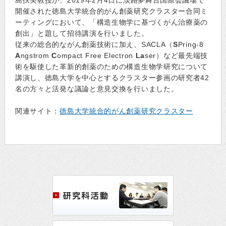
島扶美教授が、2019年2月4日に淡路夢舞台国際会議場で
開催された徳島大学統合的がん創薬研究クラスター合同ミ
ーティングにおいて、「構造生物学に基づくがん治療薬の
創出」と題して招待講演を行いました。
従来の総合的ながん創薬技術に加え、SACLA（
S
Pring-8
A
ngstrom
C
ompact Free Electron
La
ser）など最先端技
術を駆使した革新的創薬のための構造生物学研究について
講演し、徳島大学を中心とするクラスター参画の研究者42
名の方々と活発な議論と意見交換を行いました。
関連サイト：
徳島大学統合的がん創薬研究クラスター